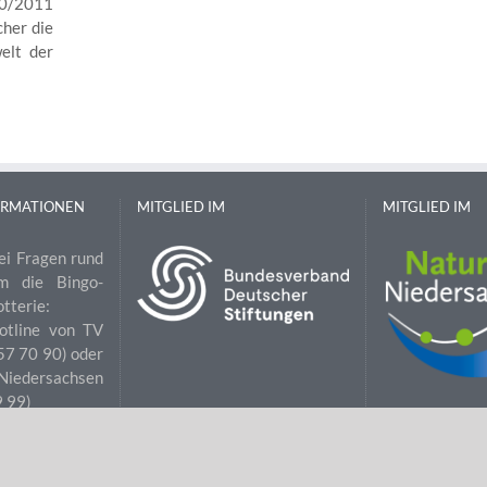
10/2011
cher die
elt der
ORMATIONEN
MITGLIED IM
MITGLIED IM
ei Fragen rund
m die Bingo-
otterie:
otline von TV
 57 70 90) oder
iedersachsen
9 99)
tung
|
Sitemap
|
Impres