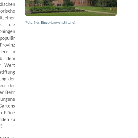
dischen
orische
t, einer
(Foto: Nds. Bingo-Umweltstiftung)
ns, die
roningen
 populär
Provinz
dere in
lb dem
er Wert
tiftung
ung der
zen der
ten Behr
lungene
Gartens
n Pläne
inden zu
“.