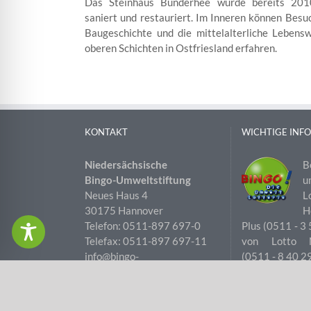
Das Steinhaus Bunderhee wurde bereits 20
saniert und restauriert. Im Inneren können Besu
Baugeschichte und die mittelalterliche Lebensw
oberen Schichten in Ostfriesland erfahren.
KONTAKT
WICHTIGE INF
Niedersächsische
B
Bingo-Umweltstiftung
u
Neues Haus 4
L
30175 Hannover
H
Telefon: 0511-897 697-0
Plus (0511 ‑ 3
Telefax: 0511-897 697-11
von Lotto N
info@bingo-
(0511 ‑ 8 40 2
umweltstiftung.de
Copyright 2012 - 2026 | Niedersächsische Bingo-Umweltstif