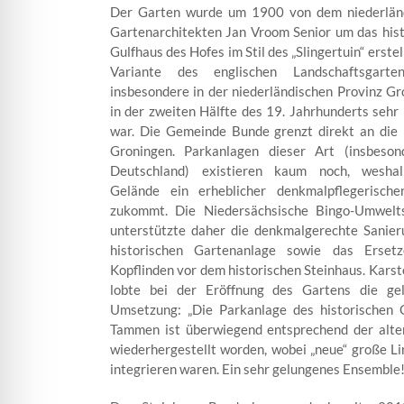
Der Garten wurde um 1900 von dem niederlän
Gartenarchitekten Jan Vroom Senior um das hist
Gulfhaus des Hofes im Stil des „Slingertuin“ erstell
Variante des englischen Landschaftsgarte
insbesondere in der niederländischen Provinz G
in der zweiten Hälfte des 19. Jahrhunderts sehr
war. Die Gemeinde Bunde grenzt direkt an die 
Groningen. Parkanlagen dieser Art (insbeson
Deutschland) existieren kaum noch, wesha
Gelände ein erheblicher denkmalpflegerisch
zukommt. Die Niedersächsische Bingo-Umwelts
unterstützte daher die denkmalgerechte Sanier
historischen Gartenanlage sowie das Erset
Kopflinden vor dem historischen Steinhaus. Kars
lobte bei der Eröffnung des Gartens die ge
Umsetzung: „Die Parkanlage des historischen 
Tammen ist überwiegend entsprechend der alte
wiederhergestellt worden, wobei „neue“ große L
integrieren waren. Ein sehr gelungenes Ensemble!