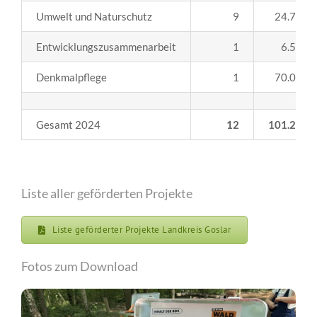
Umwelt und Naturschutz
9
24.700,0
Entwicklungszusammenarbeit
1
6.520,0
Denkmalpflege
1
70.000,0
Gesamt 2024
12
101.220,0
Liste aller geförderten Projekte
Liste geförderter Projekte Landkreis Goslar
Fotos zum Download