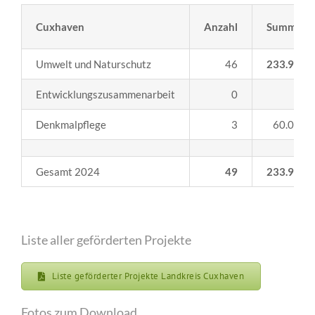
Cuxhaven
Anzahl
Summe
Umwelt und Naturschutz
46
233.930
,
Entwicklungszusammenarbeit
0
0,0
Denkmalpflege
3
60.000,0
Gesamt 2024
49
233.930,0
Liste aller geförderten Projekte
Liste geförderter Projekte Landkreis Cuxhaven
Fotos zum Download