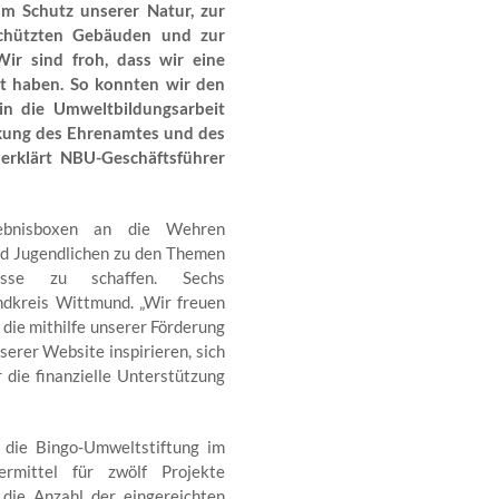
um Schutz unserer Natur, zur
chützten Gebäuden und zur
ir sind froh, dass wir eine
ht haben. So konnten wir den
in die Umweltbildungsarbeit
rkung des Ehrenamtes und des
 erklärt NBU-Geschäftsführer
ebnisboxen an die Wehren
d Jugendlichen zu den Themen
sse zu schaffen. Sechs
dkreis Wittmund. „Wir freuen
die mithilfe unserer Förderung
erer Website inspirieren, sich
 die finanzielle Unterstützung
die Bingo-Umweltstiftung im
ermittel für zwölf Projekte
h die Anzahl der eingereichten