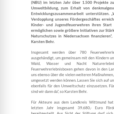
(NBU) im letzten Jahr über 1.500 Projekte z
Umweltbildung, zum Erhalt von denkmalges
Entwicklungszusammenarbeit unterstützen. „W
Verdopplung unseres Fördergeschäftes erreic
Kinder- und Jugendfeuerwehren ihren Start 
ermöglichen sowie größere Initiativen zur Stä
Naturschutzes in Niedersachsen finanzieren“,
Karsten Behr.
Insgesamt werden über 780 Feuerwehrerl
ausgehändigt, um gemeinsam mit den Kindern un
Wald, Wasser und Nacht Naturerlebni
Feuerwehrerlebnisboxen gehen davon in den Lan
uns ebenso über die vielen weiteren Maßnahmen, 
umgesetzt werden können. Lassen Sie sich auf uns
ebenfalls für den Umweltschutz einzusetzen. Für
sind wir dann da“, so Karsten Behr.
Für Akteure aus dem Landkreis Wittmund hat 
letzten Jahr insgesamt 39.680,- Euro Förd
bereitgestellt. Aus Sicht der Stiftung darf sic