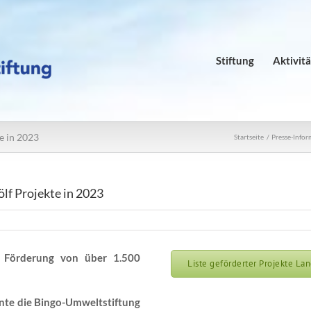
Stiftung
Aktivit
e in 2023
Startseite
Presse-Info
lf Projekte in 2023
– Förderung von über 1.500
Liste geförderter Projekte La
nte die Bingo-Umweltstiftung