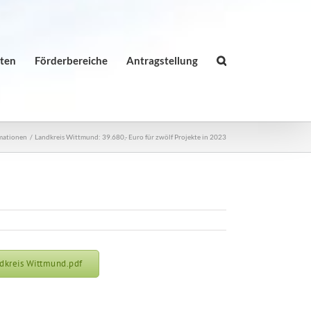
äten
Förderbereiche
Antragstellung
rmationen
Landkreis Wittmund: 39.680,- Euro für zwölf Projekte in 2023
ndkreis Wittmund.pdf