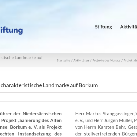
Stiftung
Aktivit
istische Landmarke auf
Startseite
Aktivitäten
Projekte des Monats
Projekt d
r charakteristische Landmarke auf Borkum
ührer der Niedersächsischen
Herr Markus Stanggassinger, 
Projekt „
Sanierung des Alten
e. V., und Herr Jürgen Müller,
nsel Borkum e. V. als Projekt
von Herrn Karsten Behr, Ges
echten Instandsetzung des
der stellvertretenden Bürge