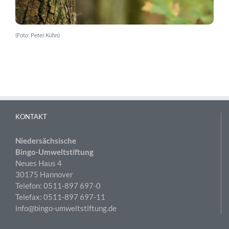
(Foto: Peter Kühn)
KONTAKT
Niedersächsische
Bingo-Umweltstiftung
Neues Haus 4
30175 Hannover
Telefon: 0511-897 697-0
Telefax: 0511-897 697-11
info@bingo-umweltstiftung.de